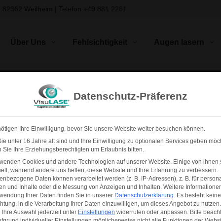
, 82362 Weilheim | Telefon
+49 881 2281
Über Uns
Fehlsichtigkeit
Augen lasern
 für Ihre Anmeldun
Datenschutz-Präferenz
Infoabend!
ötigen Ihre Einwilligung, bevor Sie unsere Website weiter besuchen können.
e unter 16 Jahre alt sind und Ihre Einwilligung zu optionalen Services geben möc
Sie Ihre Erziehungsberechtigten um Erlaubnis bitten.
rwenden Cookies und andere Technologien auf unserer Website. Einige von ihnen 
aben Sie noch Fragen? Dann können Sie uns gerne kontaktiere
ell, während andere uns helfen, diese Website und Ihre Erfahrung zu verbessern.
nbezogene Daten können verarbeitet werden (z. B. IP-Adressen), z. B. für persona
en und Inhalte oder die Messung von Anzeigen und Inhalten.
Weitere Informatione
wendung Ihrer Daten finden Sie in unserer
Datenschutzerklärung
.
Es besteht keine
Telefon:
0881-2281
×
TREFFEN SIE UNS PERSÖNLICH
chtung, in die Verarbeitung Ihrer Daten einzuwilligen, um dieses Angebot zu nutzen.
E-mail:
fehlsichtig@gmx.de
Ihre Auswahl jederzeit unter
Einstellungen
widerrufen oder anpassen.
Bitte beach
fgrund individueller Einstellungen möglicherweise nicht alle Funktionen der Websi