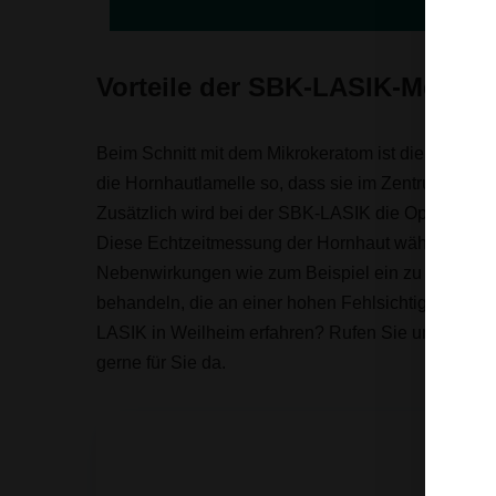
Vorteile der SBK-LASIK-Metho
Beim Schnitt mit dem Mikrokeratom ist die Hornha
die Hornhautlamelle so, dass sie im Zentrum exakt 
Zusätzlich wird bei der SBK-LASIK die Operation 
Diese Echtzeitmessung der Hornhaut während der 
Nebenwirkungen wie zum Beispiel ein zu tiefer Ho
behandeln, die an einer hohen Fehlsichtigkeit le
LASIK in Weilheim erfahren? Rufen Sie uns gerne 
gerne für Sie da.