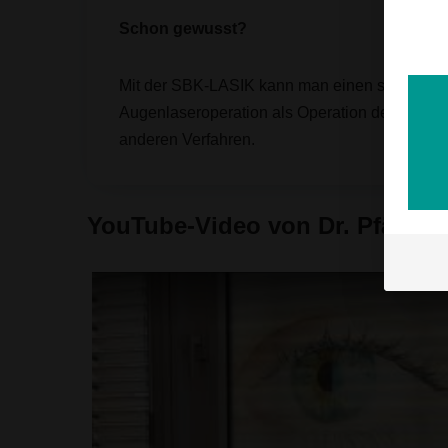
Schon gewusst?
Mit der SBK-LASIK kann man einen sehr große
Augenlaseroperation als Operation der Wahl f
anderen Verfahren.
YouTube-Video von Dr. Pfäffl: 