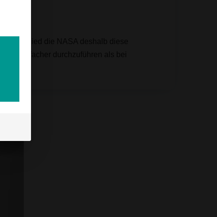
nst entschied die NASA deshalb diese
isch einfacher durchzuführen als bei