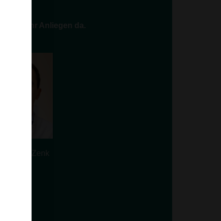
ie und Ihr Anliegen da.
Dr. Ulrich Zenk
Termin!