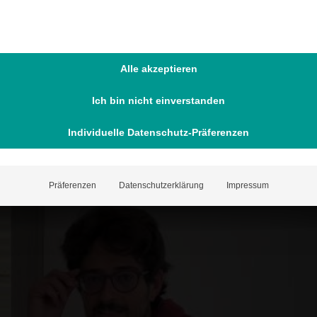
n Bereich der Fehlsichtigkeiten sicher behandeln. Nicht umso
Alle akzeptieren
ür Astronauten. Auch Nachkorrekturen sind bei SBK-LASIK techn
Ich bin nicht einverstanden
Individuelle Datenschutz-Präferenzen
SBK-Lasik – Patientengeschichte
Präferenzen
Datenschutzerklärung
Impressum