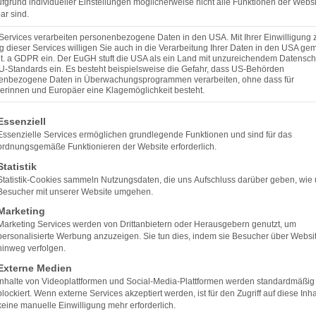
fgrund individueller Einstellungen möglicherweise nicht alle Funktionen der Websi
rfahrung mit der Augenlaser-Behandlung in unserer Praxis:
ar sind.
Services verarbeiten personenbezogene Daten in den USA. Mit Ihrer Einwilligung 
 dieser Services willigen Sie auch in die Verarbeitung Ihrer Daten in den USA gem
lit. a GDPR ein. Der EuGH stuft die USA als ein Land mit unzureichendem Datensch
U-Standards ein. Es besteht beispielsweise die Gefahr, dass US-Behörden
enbezogene Daten in Überwachungsprogrammen verarbeiten, ohne dass für
erinnen und Europäer eine Klagemöglichkeit besteht.
lgt eine Liste der Service-Gruppen, für die eine Einwilligun
Essenziell
abends mit Adlerblick
Essenzielle Services ermöglichen grundlegende Funktionen und sind für das
ordnungsgemäße Funktionieren der Website erforderlich.
ch München im „Blindenflug“ abends mit „Adlerblick“ wieder n
Statistik
ille wieder meinem Beruf nachgehen. Ich bin Busfahrer! Viel
Statistik-Cookies sammeln Nutzungsdaten, die uns Aufschluss darüber geben, wie
ren!
Besucher mit unserer Website umgehen.
Marketing
Marketing Services werden von Drittanbietern oder Herausgebern genutzt, um
personalisierte Werbung anzuzeigen. Sie tun dies, indem sie Besucher über Websi
hinweg verfolgen.
Externe Medien
Inhalte von Videoplattformen und Social-Media-Plattformen werden standardmäßig
blockiert. Wenn externe Services akzeptiert werden, ist für den Zugriff auf diese Inha
keine manuelle Einwilligung mehr erforderlich.