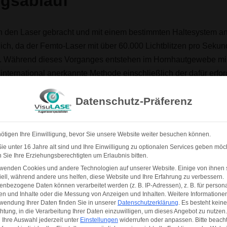
gsablauf
n den Laser gebracht und mit einem bestimmten Haltesystem an
rlich, da der Femto-Laser mit über 60.000 Lichtblitzen pro Seku
nen. Während dieses Vorganges entstehen im Hornhautgewebe mi
ternational anerkannte Methode einschließlich der dafür erfor
tiv zu ermöglichen. Diese Methode wird „Flaporhexis“ genannt u
Datenschutz-Präferenz
nten ist das Festhalten des Auges ungewohnt, auch wenn dies w
Hunderttausende von Laserlicht-Expositionen in weniger als 20
eme Präzision und der Verzicht auf das mechanische Schneidew
ötigen Ihre Einwilligung, bevor Sie unsere Website weiter besuchen können.
irurg zu jedem Zeitpunkt der Operation die Behandlung anhal
e unter 16 Jahre alt sind und Ihre Einwilligung zu optionalen Services geben möc
 erzeugte Hornhaut-Kappe ist wesentlich präziser und gleichfö
Sie Ihre Erziehungsberechtigten um Erlaubnis bitten.
rwenden Cookies und andere Technologien auf unserer Website. Einige von ihnen 
ell, während andere uns helfen, diese Website und Ihre Erfahrung zu verbessern.
nbezogene Daten können verarbeitet werden (z. B. IP-Adressen), z. B. für persona
en und Inhalte oder die Messung von Anzeigen und Inhalten.
Weitere Informatione
SIK
wendung Ihrer Daten finden Sie in unserer
Datenschutzerklärung
.
Es besteht keine
chtung, in die Verarbeitung Ihrer Daten einzuwilligen, um dieses Angebot zu nutzen.
Ihre Auswahl jederzeit unter
Einstellungen
widerrufen oder anpassen.
Bitte beach