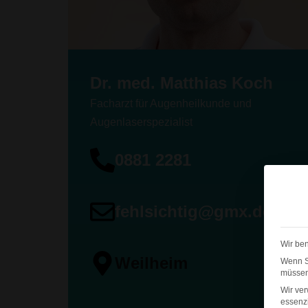
Dr. med. Matthias Koch
Facharzt für Augenheilkunde und
Augenlaserspezialist
0881 2281
S
fehlsichtig@gmx.de
S
Wir ben
E
Weilheim
Wenn Si
müssen 
Wir ve
essenzi