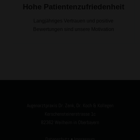
Hohe Patientenzufriedenheit
Langjähriges Vertrauen und positive
Bewertungen sind unsere Motivation
Augenarztpraxis Dr. Zenk, Dr. Koch & Kollegen
Kerschensteinerstrasse 1c
82362 Weilheim in Oberbayern
Datenschutz
•
Impressum