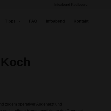
Infoabend Kaufbeuren
Tipps
FAQ
Infoabend
Kontakt
s Koch
und zudem operativer Augenarzt und
äu und studierte Humanmedizin an der Ruprecht-