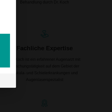
Behandlung durch Dr. Koch
Fachliche Expertise
Dr. Koch ist ein erfahrener Augenarzt mit
Forschungstätigkeit auf dem Gebiet der
Makula- und Schielerkrankungen und
Augenlaserspezialist