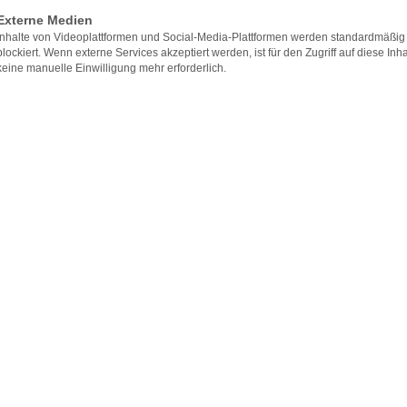
Externe Medien
Inhalte von Videoplattformen und Social-Media-Plattformen werden standardmäßig
ALLGÄUER FESTWOCHE
blockiert. Wenn externe Services akzeptiert werden, ist für den Zugriff auf diese Inha
Wirtschaftsmesse · Kulturtage · Heimatfest
keine manuelle Einwilligung mehr erforderlich.
Besuchen Sie uns am Messestand in Kempten – wir freuen
uns auf Ihren Besuch! 8.–16.08.2026
Mehr zur Festwoche
Warum zu Dr. Koch für Au
Großes
Behandlungsspektrum