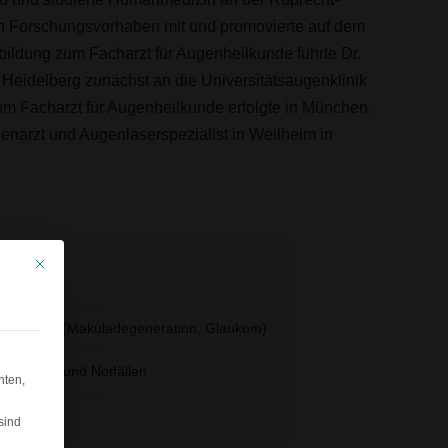
chen Forschungsvorhaben mit und promovierte auf dem
bildung zum Facharzt für Augenheilkunde führte Dr.
 Heidelberg zunächst an die Universitätsaugenklinik
um Facharzt für Augenheilkunde erfolgte in München.
ugenarzt und Augenlaserspezialist in Weilheim in
Mit diesem Button wird der Dialog geschlossen. Seine Funktionalität ist identi
rsuchungen (Makuladegeneration, Glaukom)
aller Art und Notfällen
hten,
sind