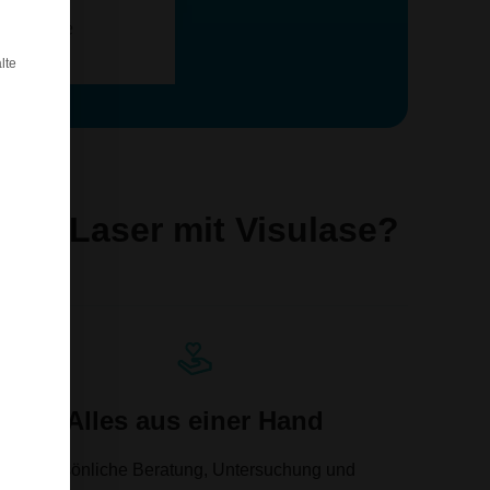
lte
gen Laser mit Visulase?
Alles aus einer Hand
Persönliche Beratung, Untersuchung und