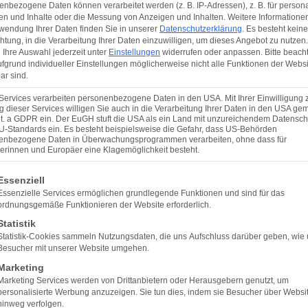
nbezogene Daten können verarbeitet werden (z. B. IP-Adressen), z. B. für persona
en und Inhalte oder die Messung von Anzeigen und Inhalten.
Weitere Informatione
wendung Ihrer Daten finden Sie in unserer
Datenschutzerklärung
.
Es besteht keine
chtung, in die Verarbeitung Ihrer Daten einzuwilligen, um dieses Angebot zu nutzen.
Ihre Auswahl jederzeit unter
Einstellungen
widerrufen oder anpassen.
Bitte beach
fgrund individueller Einstellungen möglicherweise nicht alle Funktionen der Websi
ar sind.
Services verarbeiten personenbezogene Daten in den USA. Mit Ihrer Einwilligung 
 dieser Services willigen Sie auch in die Verarbeitung Ihrer Daten in den USA gem
Mitgliedschaften
lit. a GDPR ein. Der EuGH stuft die USA als ein Land mit unzureichendem Datensch
U-Standards ein. Es besteht beispielsweise die Gefahr, dass US-Behörden
enbezogene Daten in Überwachungsprogrammen verarbeiten, ohne dass für
erinnen und Europäer eine Klagemöglichkeit besteht.
lgt eine Liste der Service-Gruppen, für die eine Einwilligun
Essenziell
Essenzielle Services ermöglichen grundlegende Funktionen und sind für das
ordnungsgemäße Funktionieren der Website erforderlich.
Statistik
Statistik-Cookies sammeln Nutzungsdaten, die uns Aufschluss darüber geben, wie
Besucher mit unserer Website umgehen.
Marketing
Marketing Services werden von Drittanbietern oder Herausgebern genutzt, um
×
TREFFEN SIE UNS PERSÖNLICH
personalisierte Werbung anzuzeigen. Sie tun dies, indem sie Besucher über Websi
hinweg verfolgen.