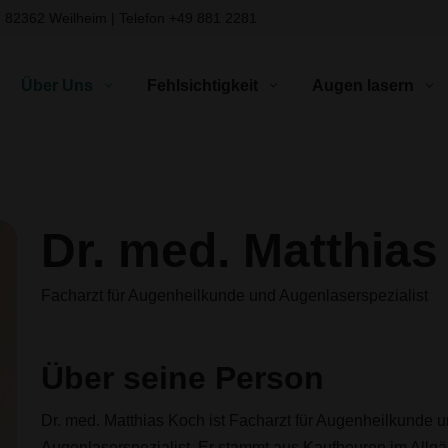
, 82362 Weilheim | Telefon
+49 881 2281
Über Uns
Fehlsichtigkeit
Augen lasern
Dr. med. Matthia
Facharzt für Augenheilkunde und Augenlaserspezialist
Über seine Person
Dr. med. Matthias Koch ist Facharzt für Augenheilkunde 
Augenlaserspezialist. Er stammt aus Kaufbeuren im Allg